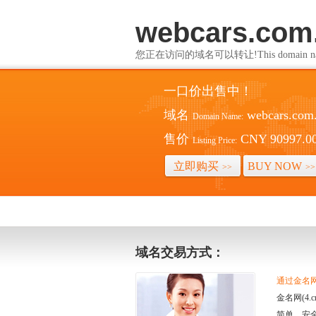
webcars.com
您正在访问的域名可以转让!This domain name i
一口价出售中！
域名
webcars.com
Domain Name:
售价
CNY 90997.0
Listing Price:
立即购买
BUY NOW
>>
>>
域名交易方式：
通过金名网(
金名网(4
简单、安