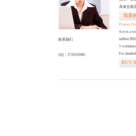
具体交易
我要
Process Ov
4.cn is a w
million RMB
联系我们
5 workdays
For detaile
QQ：2726103981
BUY 