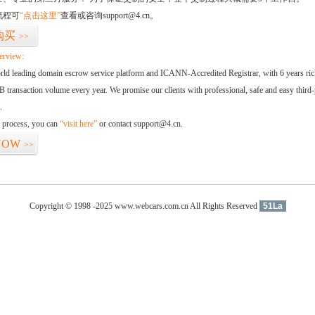
流程可
“点击这里”
查看或咨询support@4.cn。
购买
>>
erview:
orld leading domain escrow service platform and ICANN-Accredited Registrar, with 6 years ri
 transaction volume every year. We promise our clients with professional, safe and easy third-
.
d process, you can
“visit here”
or contact support@4.cn.
NOW
>>
Copyright © 1998 -2025 www.webcars.com.cn All Rights Reserved
51La